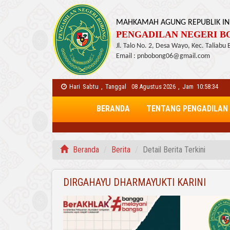
MAHKAMAH AGUNG REPUBLIK IN
PENGADILAN NEGERI BO
Jl. Talo No. 2, Desa Wayo, Kec. Taliabu
Email : pnbobong06@gmail.com
Hari
Sabtu
,
Tanggal
08 Agustus 2026
,
Jam
10:58:34
BERANDA
TENTANG PENGADILAN
Beranda
Berita
Detail Berita Terkini
DIRGAHAYU DHARMAYUKTI KARINI