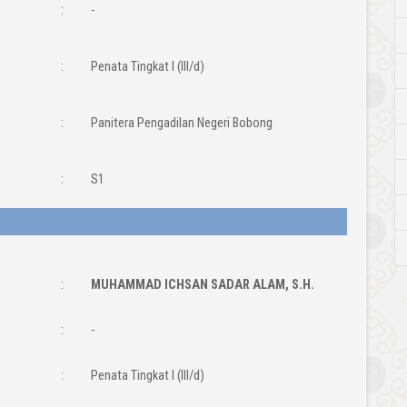
:
-
:
Penata Tingkat I (III/d)
:
Panitera Pengadilan Negeri Bobong
:
S1
:
MUHAMMAD ICHSAN SADAR ALAM, S.H.
:
-
:
Penata Tingkat I (III/d)