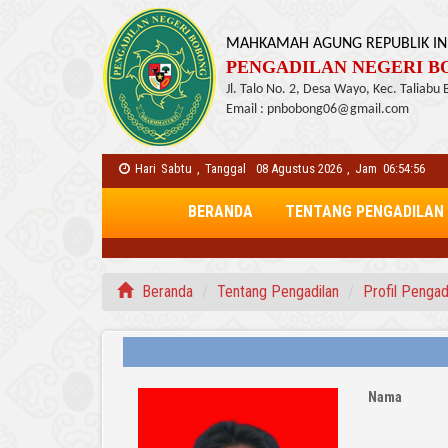
MAHKAMAH AGUNG REPUBLIK IN
PENGADILAN NEGERI BO
Jl. Talo No. 2, Desa Wayo, Kec. Taliabu
Email : pnbobong06@gmail.com
Hari
Sabtu
,
Tanggal
08 Agustus 2026
,
Jam
06:54:57
BERANDA
TENTANG PENGADILAN
Beranda
Tentang Pengadilan
Profil Pengad
Nama