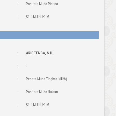
:
Panitera Muda Pidana
:
S1-ILMU HUKUM
:
ARIF TENGA, S.H.
:
-
:
Penata Muda Tingkat I (III/b)
:
Panitera Muda Hukum
:
S1-ILMU HUKUM