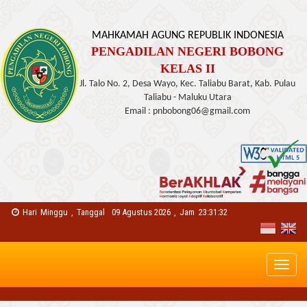
MAHKAMAH AGUNG REPUBLIK INDONESIA
PENGADILAN NEGERI BOBONG
KELAS II
Jl. Talo No. 2, Desa Wayo, Kec. Taliabu Barat, Kab. Pulau
Taliabu - Maluku Utara
Email : pnbobong06@gmail.com
Hari
Minggu
,
Tanggal
09 Agustus 2026
,
Jam
23:31:32
Toggl
naviga