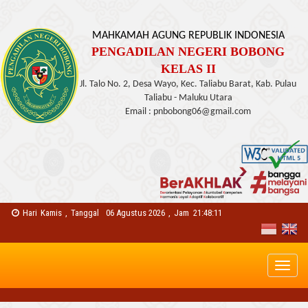
MAHKAMAH AGUNG REPUBLIK INDONESIA
PENGADILAN NEGERI BOBONG
KELAS II
Jl. Talo No. 2, Desa Wayo, Kec. Taliabu Barat, Kab. Pulau
Taliabu - Maluku Utara
Email : pnbobong06@gmail.com
Hari
Kamis
,
Tanggal
06 Agustus 2026
,
Jam
21:48:12
Toggl
naviga